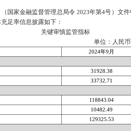
（国家金融监督管理总局令
2023
年第
4
号）文件
本充足率信息披露如下：
关键审慎监管指标
位：人民币万元
2024
年
9
月
31928
.
38
33732
.
71
118843
.
04
10482
.
49
129325
.
53